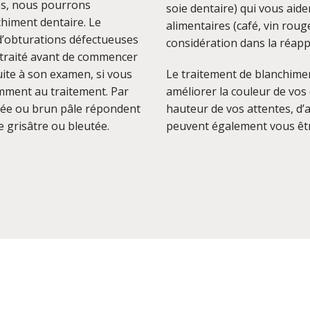
ées, nous pourrons
soie dentaire) qui vous aid
chiment dentaire. Le
alimentaires (café, vin rouge
, d’obturations défectueuses
considération dans la réappa
t traité avant de commencer
uite à son examen, si vous
Le traitement de blanchimen
emment au traitement. Par
améliorer la couleur de vos d
ngée ou brun pâle répondent
hauteur de vos attentes, d
e grisâtre ou bleutée.
peuvent également vous êtr