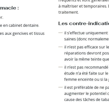
fréquents et vont généralem
à maîtriser et temporaires. 
macie :
traitement.
r.
Les contre-indicati
 en cabinet dentaire.
il s’effectue uniquement
res aux gencives et tissus
saines (donc normalemen
il n’est pas efficace sur
réparations devront pos
avoir la même teinte que
il n’est pas recommandé 
étude n’a été faite sur l
femme enceinte ou si la 
il est préférable de ne 
augmenter le potentiel c
cause des tâches de tab